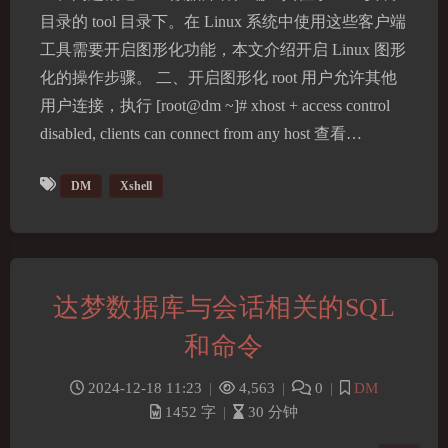
目录的 tool 目录下。在 Linux 系统中使用这些客户端
工具需要开启图形化功能，本文介绍开启 Linux 图形
化的操作步骤。 二、开启图形化 root 用户允许其他
用户连接，执行 [root@dm ~]# xhost + access control
disabled, clients can connect from any host 查看…
DM
Xshell
夜间模式
达梦数据库与会话相关的SQL
Sans Serif
Serif
和命令
浅阴影
深阴影
2024-12-18 11:23
|
4,563
|
0
|
DM
1452 字
|
30 分钟
关闭
日落
暗化
灰度