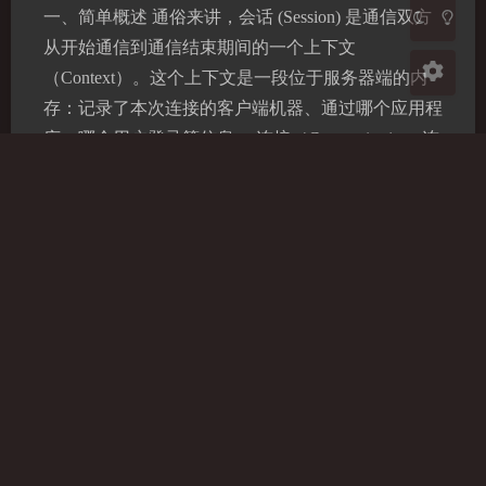
一、简单概述 通俗来讲，会话 (Session) 是通信双方
从开始通信到通信结束期间的一个上下文
（Context）。这个上下文是一段位于服务器端的内
存：记录了本次连接的客户端机器、通过哪个应用程
序、哪个用户登录等信息。 连接（Connection）：连
接是从客户端到 ORACLE 实例的一条物理路径。连
接可以在网络上建立，或者在本机通过 IPC 机制建
立。通常会在客户端进程与一个专用服务器或一个调
度器之间…
DM
SQL
达梦数据库本机操作系统认证