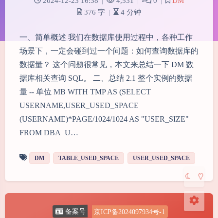
2024-12-23 16:38
|
4,531
|
0
|
DM
376 字
|
4 分钟
一、简单概述 我们在数据库使用过程中，各种工作
场景下，一定会碰到过一个问题：如何查询数据库的
数据量？ 这个问题很常见，本文来总结一下 DM 数
据库相关查询 SQL。 二、总结 2.1 整个实例的数据
夜间模式
量 -- 单位 MB WITH TMP AS (SELECT
USERNAME,USER_USED_SPACE
Sans Serif
Serif
(USERNAME)*PAGE/1024/1024 AS "USER_SIZE"
FROM DBA_U…
浅阴影
深阴影
DM
TABLE_USED_SPACE
USER_USED_SPACE
关闭
日落
暗化
灰度
京ICP备2024097934号-1
备案号