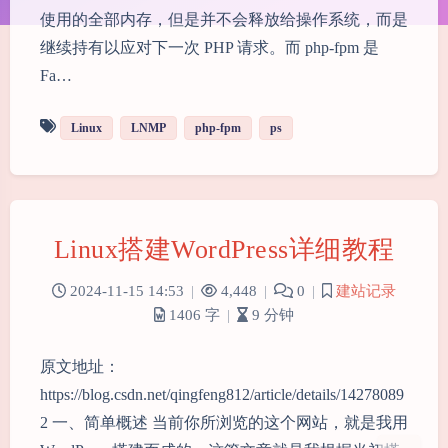
使用的全部内存，但是并不会释放给操作系统，而是
继续持有以应对下一次 PHP 请求。而 php-fpm 是
Fa…
Linux
LNMP
php-fpm
ps
Linux搭建WordPress详细教程
夜间模式
2024-11-15 14:53
|
4,448
|
0
|
建站记录
1406 字
|
9 分钟
Sans Serif
Serif
原文地址：
浅阴影
深阴影
https://blog.csdn.net/qingfeng812/article/details/14278089
2 一、简单概述 当前你所浏览的这个网站，就是我用
关闭
日落
暗化
灰度