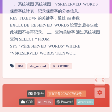
一、系统视图 系统视图：V$RESERVED_WORDS
保留字统计表，记录保留字的分类信息。
RES_FIXED=N 的关键字，通过 ini 参数
EXCLUDE_RESERVED_WORDS 设置之后会失效，
此视图不会再记录。 二、查询关键字 通过系统视图
夜间模式
查询 SELECT * FROM
SYS."V$RESERVED_WORDS" WHERE
Sans Serif
Serif
"V$RESERVED_WORDS".KEYWO…
浅阴影
深阴影
DM
dm_svc.conf
KEYWORD
关闭
日落
暗化
灰度
京ICP备2024097934号-1
备案号
ALIYUN
WordPress
Powered
CDN
2024-2026
@ Shine
Copyright