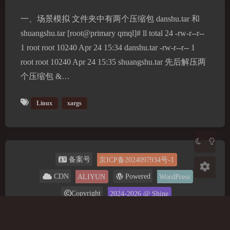
一、场景模拟 文件夹中有两个压缩包 danshu.tar 和
shuangshu.tar [root@primary qmql]# ll total 24 -rw-r--r--
夜间模式
1 root root 10240 Apr 24 15:34 danshu.tar -rw-r--r-- 1
root root 10240 Apr 24 15:35 shuangshu.tar 先后解压两
Sans Serif
Serif
个压缩包 &…
浅阴影
深阴影
Linux
xargs
关闭
日落
暗化
灰度
备案号
京ICP备2024097934号-1
Powered
CDN
ALIYUN
WordPress
Copyright
2024-2026
@ Shine
Running Time
631
天
3
小时
26
分钟
7
秒
0.314 秒 |
25 次查询 |
14.98 MB