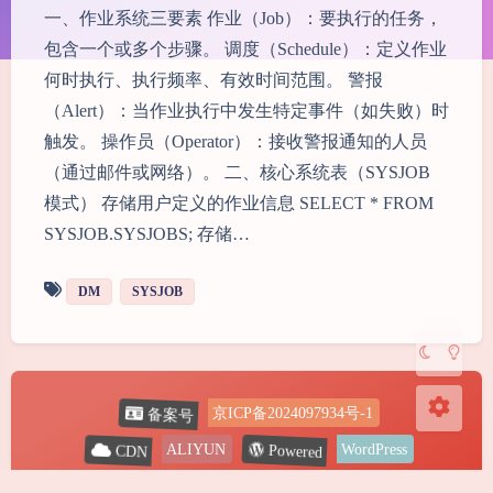
一、作业系统三要素 作业（Job）：要执行的任务，
包含一个或多个步骤。 调度（Schedule）：定义作业
何时执行、执行频率、有效时间范围。 警报
（Alert）：当作业执行中发生特定事件（如失败）时
触发。 操作员（Operator）：接收警报通知的人员
夜间模式
（通过邮件或网络）。 二、核心系统表（SYSJOB
模式） 存储用户定义的作业信息 SELECT * FROM
Sans Serif
Serif
SYSJOB.SYSJOBS; 存储…
浅阴影
深阴影
DM
SYSJOB
关闭
日落
暗化
灰度
备案号
京ICP备2024097934号-1
Powered
CDN
ALIYUN
WordPress
Copyright
2024-2026
@ Shine