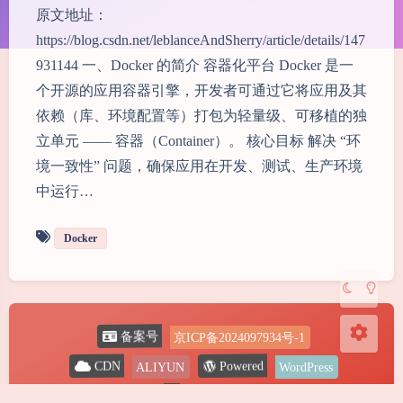
原文地址：
https://blog.csdn.net/leblanceAndSherry/article/details/147
931144 一、Docker 的简介 容器化平台 Docker 是一
个开源的应用容器引擎，开发者可通过它将应用及其
依赖（库、环境配置等）打包为轻量级、可移植的独
夜间模式
立单元 —— 容器（Container）。 核心目标 解决 “环
境一致性” 问题，确保应用在开发、测试、生产环境
Sans Serif
Serif
中运行…
浅阴影
深阴影
Docker
关闭
日落
暗化
灰度
京ICP备2024097934号-1
备案号
ALIYUN
WordPress
Powered
CDN
2024-2026
@ Shine
Copyright