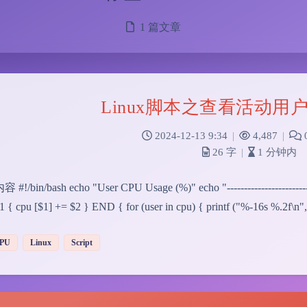
1 篇文章
Linux脚本之查看活动用
2024-12-13 9:34
|
4,487
|
26 字
|
1 分钟内
!/bin/bash echo "User CPU Usage (%)" echo "-------------------------
 { cpu [$1] += $2 } END { for (user in cpu) { printf ("%-16s %.2f\n
PU
Linux
Script