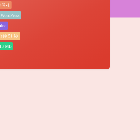
4号-1
WordPress
ine
分钟
52
秒
13 MB
夜间模式
Sans Serif
Serif
浅阴影
深阴影
关闭
日落
暗化
灰度