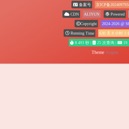
备案号
京ICP备202409793
Powered
CDN
ALIYUN
Copyright
2024-2026
@ Sh
Running Time
630
天
8
小时
3
8.493 秒 |
25 次查询 |
19.
Theme
Argon