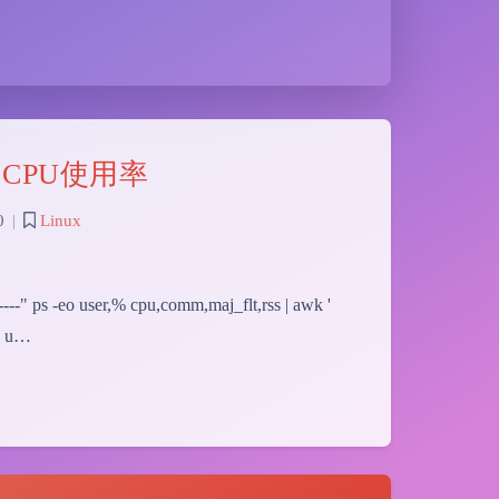
户CPU使用率
0
|
Linux
--" ps -eo user,% cpu,comm,maj_flt,rss | awk '
", u…