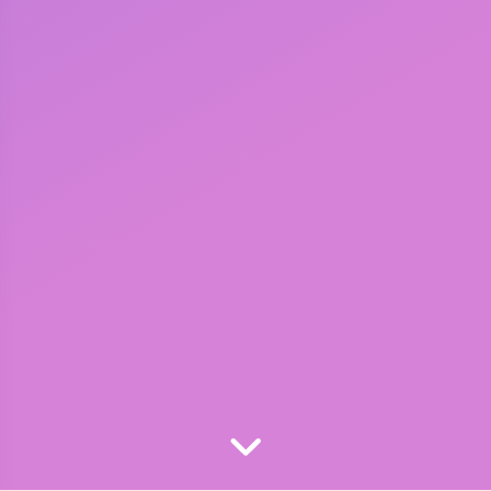
夜间模式
Sans Serif
Serif
浅阴影
深阴影
关闭
日落
暗化
灰度