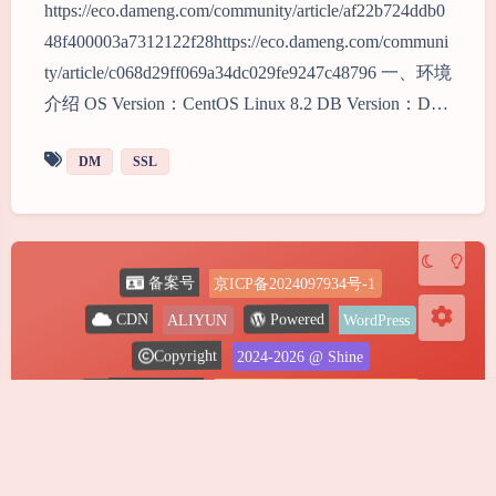
https://eco.dameng.com/community/article/af22b724ddb0
48f400003a7312122f28https://eco.dameng.com/communi
夜间模式
ty/article/c068d29ff069a34dc029fe9247c48796 一、环境
介绍 OS Version：CentOS Linux 8.2 DB Version：D…
Sans Serif
Serif
DM
SSL
浅阴影
深阴影
关闭
日落
暗化
灰度
京ICP备2024097934号-1
备案号
ALIYUN
WordPress
Powered
CDN
2024-2026
@ Shine
Copyright
629
天
10
小时
18
分钟
57
秒
Running Time
0.984 秒 |
29 次查询 |
18.15 MB
Theme
Argon