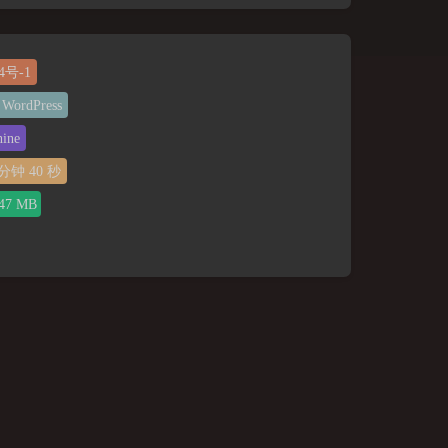
4号-1
WordPress
ine
分钟
41
秒
47 MB
夜间模式
Sans Serif
Serif
浅阴影
深阴影
关闭
日落
暗化
灰度