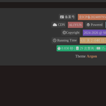
京ICP备202409793
备案号
ALIYUN
Powered
CDN
2024-2026
@ Sh
Copyright
631
天
2
小时
15
Running Time
0.830 秒 |
29 次查询 |
15.
Theme
Argon