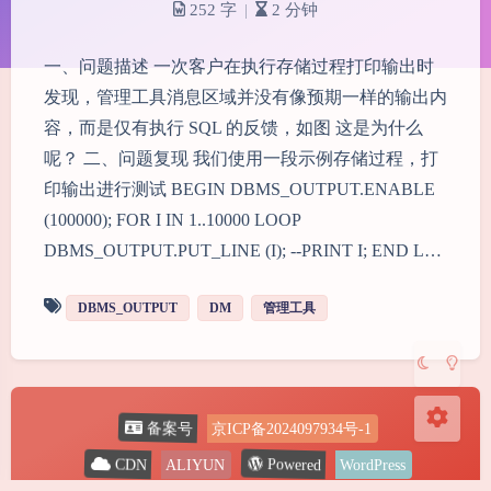
252 字
|
2 分钟
一、问题描述 一次客户在执行存储过程打印输出时
发现，管理工具消息区域并没有像预期一样的输出内
容，而是仅有执行 SQL 的反馈，如图 这是为什么
呢？ 二、问题复现 我们使用一段示例存储过程，打
夜间模式
印输出进行测试 BEGIN DBMS_OUTPUT.ENABLE
Sans Serif
Serif
(100000); FOR I IN 1..10000 LOOP
DBMS_OUTPUT.PUT_LINE (I); --PRINT I; END L…
浅阴影
深阴影
DBMS_OUTPUT
DM
管理工具
关闭
日落
暗化
灰度
备案号
京ICP备2024097934号-1
Powered
CDN
ALIYUN
WordPress