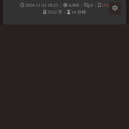
2024-11-21 10:23
|
4,968
|
0
|
DM
3512 字
|
14 分钟
一、前言 1.1 概念 系统资源监控是指监控服务器的
CPU 使用率、内存使用率、I/O、网络、磁盘空间等
的利用情况。通过监控服务器的系统资源使用情况，
可以及时了解服务器容量、系统负载和服务器网络速
度等，避免出现资源不足等风险，预防因服务器故障
导致数据丢失等情况发生。 1.2 工具与术语 系统资源
监控中常用的监控工具有： 开源性能监控工具
NMON（Linux）：nmon 是一款计算机性能系统监…
Linux
数据库运维监控