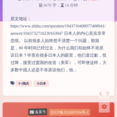
3670 字
|
14 分钟
原文地址：
https://www.zhihu.com/question/1943710408977408941/
answer/1943732710230163947 日本人的内心其实非常
恐惧。 以前很多人始终想不清楚一个问题，那就
夜间模式
是，80 年时间已经过去，为什么我们却始终不肯原
谅日本？毕竟在很多日本人的眼里，他们道过歉，投
Sans Serif
Serif
过降，接受过盟国的改造（美军），可即便这样，大
多数中国人还是不肯原谅他们，他…
浅阴影
深阴影
9·3阅兵
小日本
关闭
日落
暗化
灰度
京ICP备2024097934号-1
备案号