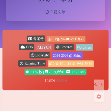
0 篇文章
夜间模式
京ICP备2024097934号-1
备案号
ALIYUN
WordPress
Powered
CDN
Sans Serif
Serif
2024-2026
@ Shine
Copyright
浅阴影
深阴影
629
天
10
小时
42
分钟
32
秒
Running Time
0.176 秒 |
25 次查询 |
17.72 MB
关闭
日落
暗化
灰度
Theme
Argon