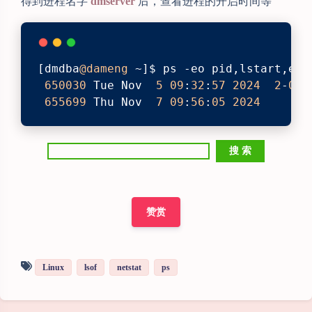
得到进程名字
dmserver
后，查看进程的开启时间等
[dmdba
@dameng
 ~]$ ps -eo pid,lstart,eti
650030
 Tue Nov  
5
09
:
32
:
57
2024
2
-
00
:
655699
 Thu Nov  
7
09
:
56
:
05
2024
赞赏
夜间模式
Linux
lsof
netstat
ps
Sans Serif
Serif