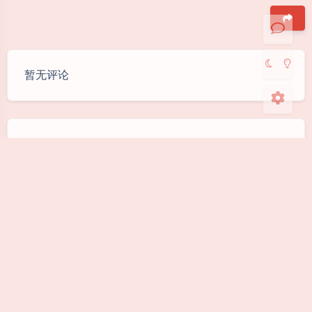
浅阴影
深阴影
关闭
日落
暗化
灰度
豆
暂无评论
发送评论