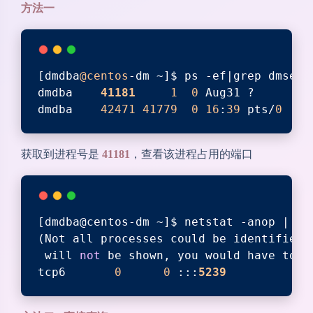
方法一
[dmdba
@centos
-dm ~]$ ps -ef|grep dmserv
dmdba    
41181
1
0
 Aug31 ?        
dmdba    
42471
41779
0
16
:
39
 pts/
0
获取到进程号是
41181
，查看该进程占用的端口
[dmdba@centos-dm ~]$ netstat -anop | gr
(Not all processes could be identified,
 will 
not
 be shown, you would have to b
tcp6       
0
0
 :::
5239