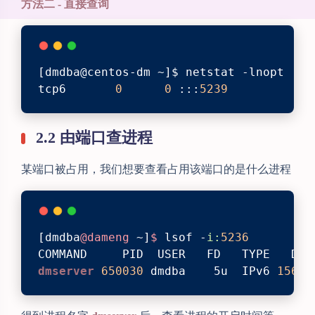
方法二 - 直接查询
[dmdba@centos-dm ~]$ netstat -lnopt | g
tcp6       
0
0
 :::
5239
            
2.2 由端口查进程
某端口被占用，我们想要查看占用该端口的是什么进程
[dmdba
@dameng
 ~]
$ 
lsof -
i:
5236
COMMAND     PID  USER   FD   TYPE   DEV
dmserver 
650030
 dmdba    5u  IPv6 
15626