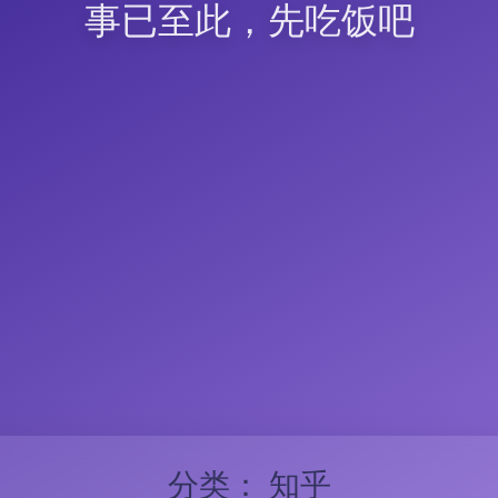
事已至此，先吃饭吧
分类：
知乎