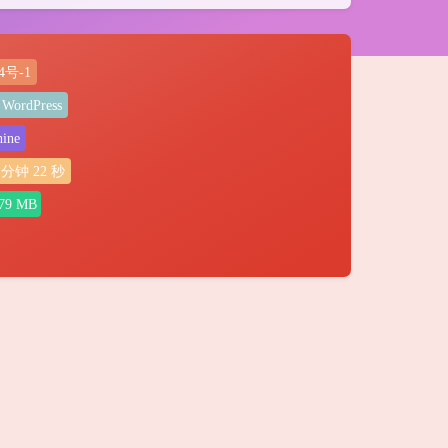
4号-1
WordPress
ine
分钟
23
秒
79 MB
夜间模式
Sans Serif
Serif
浅阴影
深阴影
关闭
日落
暗化
灰度