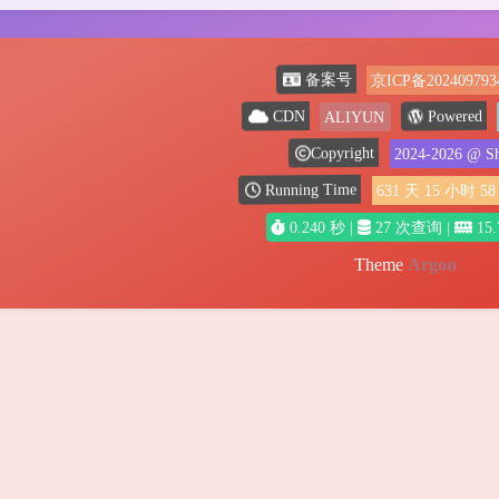
备案号
京ICP备202409793
Powered
CDN
ALIYUN
Copyright
2024-2026
@ Sh
Running Time
631
天
15
小时
58
0.240 秒 |
27 次查询 |
15.
Theme
Argon