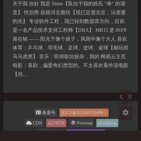
关于我 你好 我是 Shine【取自于我的姓氏 “单” 的谐
音】 性别男 祖籍河北廊坊【现已定居北京，沾老婆
的光】 专业软件工程，现已转到数据库方向，目前
是一名产品技术支持工程师【DBA】 MBTI 是 INFP
夜间模式
座右铭 —— 阳光下像个孩子，风雨中像个大人 喜欢
体育：乒乓球、羽毛球、足球、篮球、桌球【都玩得
Sans Serif
Serif
马马虎虎】 音乐：听得歌比较杂，我的 网易云主页
电影：喜剧，偏爱奇幻类型的。不太喜欢看外语电影
浅阴影
深阴影
【但…
关闭
日落
暗化
灰度
备案号
京ICP备2024097934号-1
Powered
CDN
ALIYUN
WordPress
Copyright
2024-2026
@ Shine